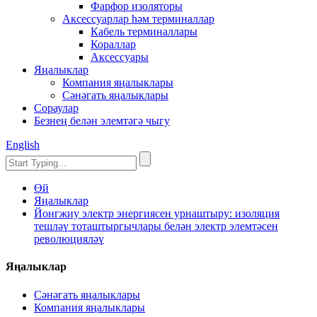
Фарфор изоляторы
Аксессуарлар һәм терминаллар
Кабель терминаллары
Кораллар
Аксессуары
Яңалыклар
Компания яңалыклары
Сәнәгать яңалыклары
Сораулар
Безнең белән элемтәгә чыгу
English
Өй
Яңалыклар
Йонгжиу электр энергиясен урнаштыру: изоляция
тешләү тоташтыргычлары белән электр элемтәсен
революцияләү
Яңалыклар
Сәнәгать яңалыклары
Компания яңалыклары