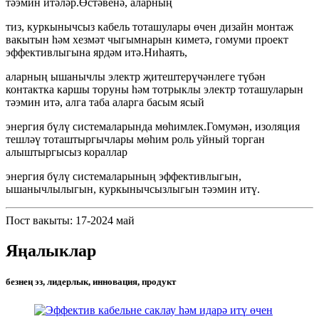
тәэмин итәләр.Өстәвенә, аларның
тиз, куркынычсыз кабель тоташулары өчен дизайн монтаж
вакытын һәм хезмәт чыгымнарын киметә, гомуми проект
эффективлыгына ярдәм итә.Ниһаять,
аларның ышанычлы электр җитештерүчәнлеге түбән
контактка каршы торуны һәм тотрыклы электр тоташуларын
тәэмин итә, алга таба аларга басым ясый
энергия бүлү системаларында мөһимлек.Гомумән, изоляция
тешләү тоташтыргычлары мөһим роль уйный торган
алыштыргысыз кораллар
энергия бүлү системаларының эффективлыгын,
ышанычлылыгын, куркынычсызлыгын тәэмин итү.
Пост вакыты: 17-2024 май
Яңалыклар
безнең эз, лидерлык, инновация, продукт