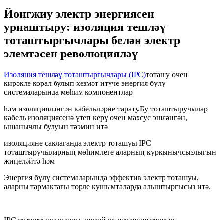
Йонгжиу электр энергиясен
урнаштыру: изоляция тешләү
тоташтыргычлары белән электр
элемтәсен революцияләү
Изоляция тешләү тоташтыргычлары (IPC)
тоташу өчен
кирәкле корал булып хезмәт итүче энергия бүлү
системаларында мөһим компонентлар
һәм изоляцияләнгән кабельләрне тарату.Бу тоташтыручылар
кабель изоляциясенә үтеп керү өчен махсус эшләнгән,
ышанычлы булуын тәэмин итә
изоляцияне саклаганда электр тоташуы.IPC
тоташтыручыларның мөһимлеге аларның куркынычсызлыгын
җиңеләйтә һәм
Энергия бүлү системаларында эффектив электр тоташуы,
аларны тармактагы төрле кушымталарда алыштыргысыз итә.
IPC тоташтыргычлары, шулай ук ​​изоляция тешләү