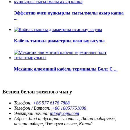
Эффектив өчен күпкырлы сыгылмалы ахыр капка
...
Кабель тышкы диаметрны исәпләү ысулы
Механик алюминий кабель терминалы Болт С ...
Безнең белән элемтәгә чыгу
Телефон:
+86 577 6178 7888
Телефон / Ватсап:
+86 18057751088
Электрон почта:
info@yojiu.com
Адрес:
Jiaxi индустриаль зонасы, Люши шәһәрчеге,
ueэцин шәһәре, Чжэцзян өлкәсе, Китай