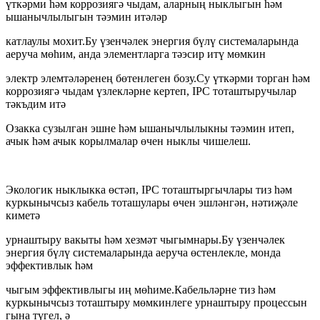
үткәрми һәм коррозиягә чыдам, аларның ныклыгын һәм
ышанычлылыгын тәэмин итәләр
катлаулы мохит.Бу үзенчәлек энергия бүлү системаларында
аеруча мөһим, анда элементларга тәэсир итү мөмкин
электр элемтәләренең бөтенлеген бозу.Су үткәрми торган һәм
коррозиягә чыдам үзлекләрне кертеп, IPC тоташтыручылар
тәкъдим итә
Озакка сузылган эшне һәм ышанычлылыкны тәэмин итеп,
ачык һәм ачык корылмалар өчен ныклы чишелеш.
Экологик ныклыкка өстәп, IPC тоташтыргычлары тиз һәм
куркынычсыз кабель тоташулары өчен эшләнгән, нәтиҗәле
киметә
урнаштыру вакыты һәм хезмәт чыгымнары.Бу үзенчәлек
энергия бүлү системаларында аеруча өстенлекле, монда
эффективлык һәм
чыгым эффективлыгы иң мөһиме.Кабельләрне тиз һәм
куркынычсыз тоташтыру мөмкинлеге урнаштыру процессын
гына түгел, ә