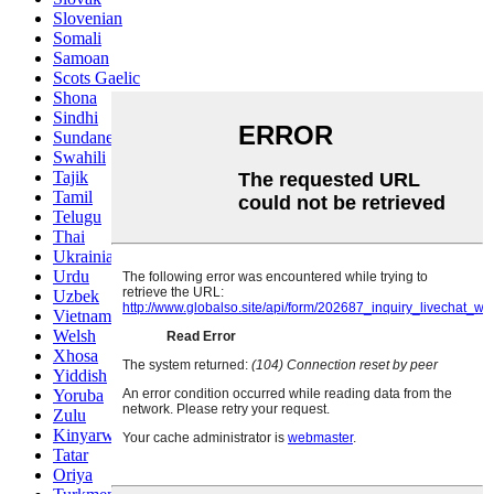
Slovenian
Somali
Samoan
Scots Gaelic
Shona
Sindhi
Sundanese
Swahili
Tajik
Tamil
Telugu
Thai
Ukrainian
Urdu
Uzbek
Vietnamese
Welsh
Xhosa
Yiddish
Yoruba
Zulu
Kinyarwanda
Tatar
Oriya