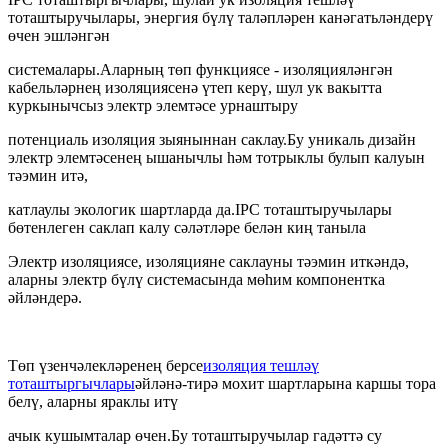
тоташтыручылары, энергия бүлү таләпләрен канәгатьләндерү
өчен эшләнгән
системалары.Аларның төп функциясе - изоляцияләнгән
кабельләрнең изоляциясенә үтеп керү, шул ук вакытта
куркынычсыз электр элемтәсе урнаштыру
потенциаль изоляция зыяныннан саклау.Бу уникаль дизайн
электр элемтәсенең ышанычлы һәм тотрыклы булып калуын
тәэмин итә,
катлаулы экологик шартларда да.IPC тоташтыручылары
бөтенлеген саклап калу сәләтләре белән киң таныла
Электр изоляциясе, изоляцияне саклауны тәэмин иткәндә,
аларны электр бүлү системасында мөһим компонентка
әйләндерә.
Төп үзенчәлекләренең берсе
изоляция тешләү
тоташтыргычлары
әйләнә-тирә мохит шартларына каршы тора
белү, аларны яраклы итү
ачык кушымталар өчен.Бу тоташтыручылар гадәттә су