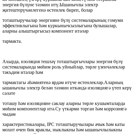
энергия бүлүне тәэмин итү.Ышанычлы электр
җитештерүчәнлегенә өстенлек биреп, болар
тоташтыручылар энергияне бүлү системаларының гомуми
эффективлыгына һәм куркынычсызлыгына булышалар,
аларны алыштыргысыз компонент итәләр
тармакта.
Ахырда, изоляция тешләү тоташтыргычлары энергия бүлү
системаларында мөһим роль уйныйлар, төрле үзенчәлекләр
тәкъдим итәләр һәм
тармактагы әһәмиятенә ярдәм итүче өстенлекләр.Аларның
ышанычлы электр белән тәэмин иткәндә изоляциягә үтеп керү
сәләте
тоташу һәм изоляцияне саклау аларны төрле кушымталарда
мөһим компонентлар итә.Су үткәрми торган һәм коррозиягә
чыдам
характеристикалары, IPC тоташтыручылары ачык һәм каты
мохит өчен бик яраклы, ныклыкны һәм ышанычлылыкны