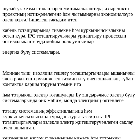
шулай ук ​​хезмәт таләпләрен минимальләштерә, ахыр чиктә
проектның нәтиҗәлелегенә һәм чыгымнарны экономияләүгә
өлеш кертә.Чишелеш тәкъдим итеп
кабель тоташуларында тизлекне һәм куркынычсызлыкны
өстен күрә, IPC тоташтыручылары урнаштыру процессын
оптимальләштерүдә мөһим роль уйныйлар
энергия бүлү системалары.
Моннан тыш, изоляция тешләү тоташтыргычлары ышанычлы
электр җитештерүчәнлеген тәэмин итү өчен эшләнгән, түбән
контактка каршы торуны тәэмин итә
һәм тотрыклы электр тоташулары.Бу эш дәрәҗәсе электр бүлү
системаларында бик мөһим, монда электрның бөтенлеге
тоташу системаның эффективлыгына һәм
куркынычсызлыгына турыдан-туры тәэсир итә.IPC
тоташтыргычлары эзлекле электр җитештерүчәнлеген саклау
өчен эшләнгән,
көчәнешнең үзгәрү куркынычын киметү һәм тотрыклы