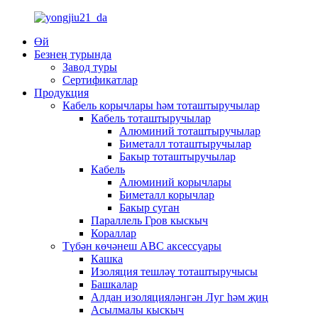
Өй
Безнең турында
Завод туры
Сертификатлар
Продукция
Кабель корычлары һәм тоташтыручылар
Кабель тоташтыручылар
Алюминий тоташтыручылар
Биметалл тоташтыручылар
Бакыр тоташтыручылар
Кабель
Алюминий корычлары
Биметалл корычлар
Бакыр суган
Параллель Гров кыскыч
Кораллар
Түбән көчәнеш ABC аксессуары
Кашка
Изоляция тешләү тоташтыручысы
Башкалар
Алдан изоляцияләнгән Луг һәм җиң
Асылмалы кыскыч