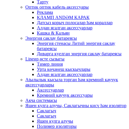
Тарту
Оптик оптик кабель аксессуары
Реклама
КЛАМП ANDӘМ КАРАК
Датсыз корыч полосалар һәм кораллар
Алдан ясалган аксессуарлар
Кашка & Кальян
Энергия саклау батареясы
Энергия стенасы Литий энергия саклау
батареясы
Диварга куелган энергия саклау батареясы
Lineир өсте сызыгы
Тимер линия
Урта көчәнеш кыскычлары
Алдан ясалган аксессуарлар
Atылылык кысыла торган һәм кремний каучук
аксессуарлары
Аксессуарлар
Кремний каучук аксессуары
Акча системасы
Яшен кулга алучы, Саклагычны кисү һәм изолятор
Саклагыч
Саклагыч
Яшен кулга алучы
Полимер изоляторы