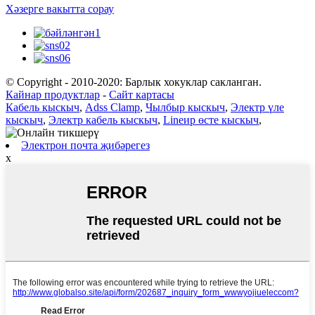
Хәзерге вакытта сорау
© Copyright - 2010-2020: Барлык хокуклар сакланган.
Кайнар продуктлар
-
Сайт картасы
Кабель кыскыч
,
Adss Clamp
,
Чылбыр кыскыч
,
Электр үле
кыскыч
,
Электр кабель кыскыч
,
Lineир өсте кыскыч
,
Электрон почта җибәрегез
x